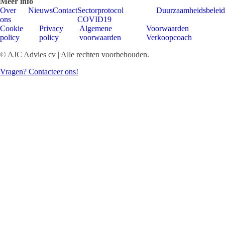
Meer info
Over
Nieuws
Contact
Sectorprotocol
Duurzaamheidsbeleid
ons
COVID19
Cookie
Privacy
Algemene
Voorwaarden
policy
policy
voorwaarden
Verkoopcoach
© AJC Advies cv | Alle rechten voorbehouden.
Vragen? Contacteer ons!