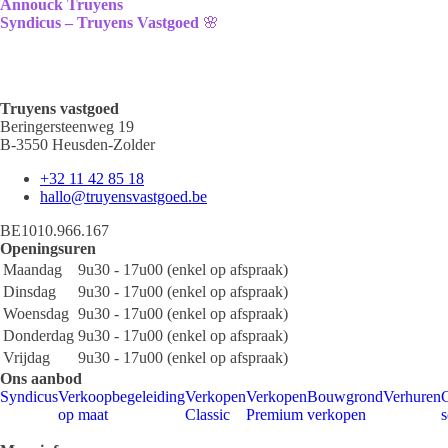
Annouck Truyens
Syndicus – Truyens Vastgoed
🌸
Truyens vastgoed
Beringersteenweg 19
B-3550 Heusden-Zolder
+32 11 42 85 18
hallo@truyensvastgoed.be
BE1010.966.167
Openingsuren
Maandag
9u30 - 17u00 (enkel op afspraak)
Dinsdag
9u30 - 17u00 (enkel op afspraak)
Woensdag
9u30 - 17u00 (enkel op afspraak)
Donderdag
9u30 - 17u00 (enkel op afspraak)
Vrijdag
9u30 - 17u00 (enkel op afspraak)
Ons aanbod
Syndicus
Verkoopbegeleiding
Verkopen
Verkopen
Bouwgrond
Verhuren
G
op maat
Classic
Premium
verkopen
s