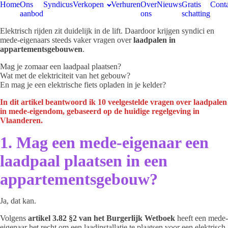
Home
Ons
Syndicus
Verkopen
Verhuren
Over
Nieuws
Gratis
Conta
aanbod
ons
schatting
Elektrisch rijden zit duidelijk in de lift. Daardoor krijgen syndici en
mede-eigenaars steeds vaker vragen over
laadpalen in
appartementsgebouwen
.
Mag je zomaar een laadpaal plaatsen?
Wat met de elektriciteit van het gebouw?
En mag je een elektrische fiets opladen in je kelder?
In dit artikel beantwoord ik 10 veelgestelde vragen over laadpalen
in mede-eigendom, gebaseerd op de huidige regelgeving in
Vlaanderen.
1. Mag een mede-eigenaar een
laadpaal plaatsen in een
appartementsgebouw?
Ja, dat kan.
Volgens
artikel 3.82 §2 van het Burgerlijk Wetboek
heeft een mede-
eigenaar het recht om een laadinstallatie te plaatsen voor een elektrisch