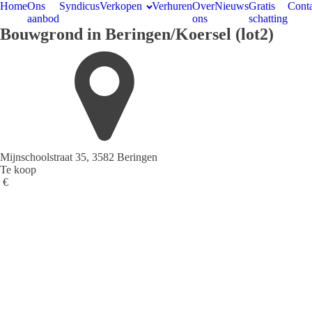
Home
Ons
Syndicus
Verkopen
Verhuren
Over
Nieuws
Gratis
Conta
aanbod
ons
schatting
Bouwgrond in Beringen/Koersel (lot2)
Mijnschoolstraat 35, 3582 Beringen
Te koop
€