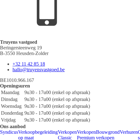
Truyens vastgoed
Beringersteenweg 19
B-3550 Heusden-Zolder
+32 11 42 85 18
hallo@truyensvastgoed.be
BE1010.966.167
Openingsuren
Maandag
9u30 - 17u00 (enkel op afspraak)
Dinsdag
9u30 - 17u00 (enkel op afspraak)
Woensdag
9u30 - 17u00 (enkel op afspraak)
Donderdag
9u30 - 17u00 (enkel op afspraak)
Vrijdag
9u30 - 17u00 (enkel op afspraak)
Ons aanbod
Syndicus
Verkoopbegeleiding
Verkopen
Verkopen
Bouwgrond
Verhuren
G
op maat
Classic
Premium
verkopen
s